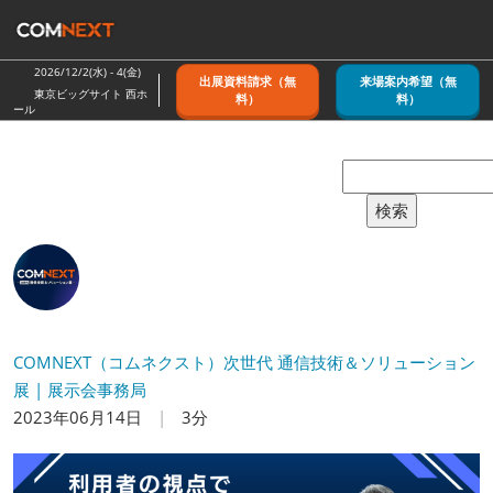
ス
キ
ッ
2026/12/2(水) - 4(金)
出展資料請求（無
来場案内希望（無
プ
東京ビッグサイト 西ホ
料）
料）
ール
し
て
進
む
検索
COMNEXT（コムネクスト）次世代 通信技術＆ソリューション
展 | 展示会事務局
2023年06月14日
3分