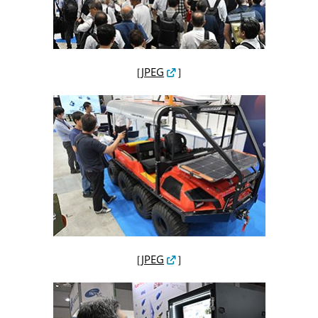
［
JPEG
］
［
JPEG
］