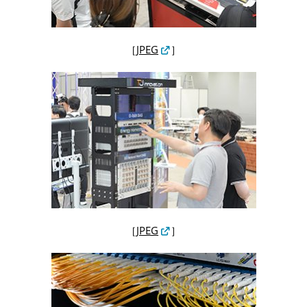
［
JPEG
］
［
JPEG
］