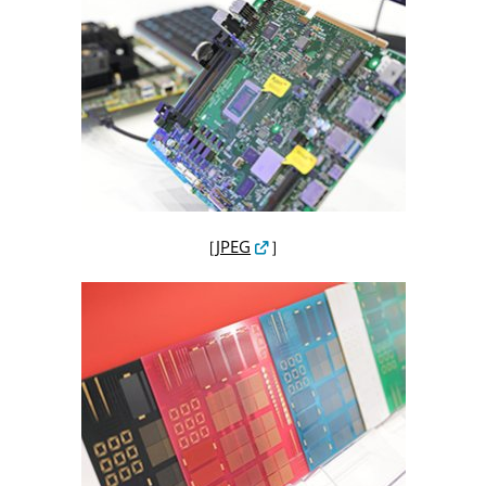
［
JPEG
］