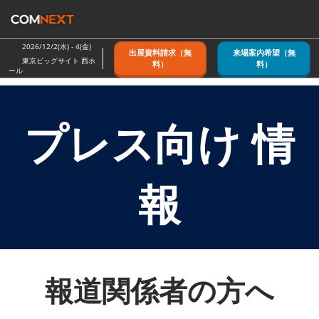
ス
キ
ッ
2026/12/2(水) - 4(金)
出展資料請求（無
来場案内希望（無
プ
東京ビッグサイト 西ホ
料）
料）
ール
し
て
進
プレス向け 情
む
報
報道関係者の方へ