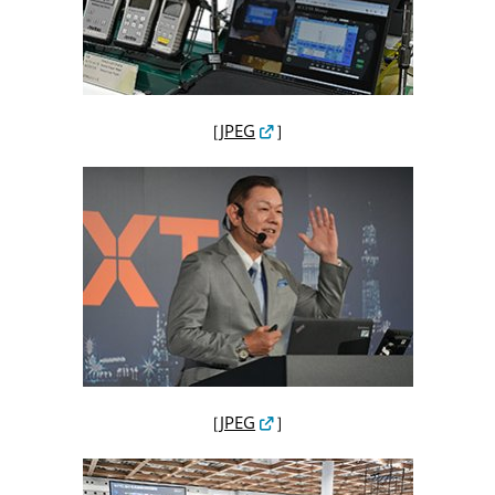
［
JPEG
］
［
JPEG
］