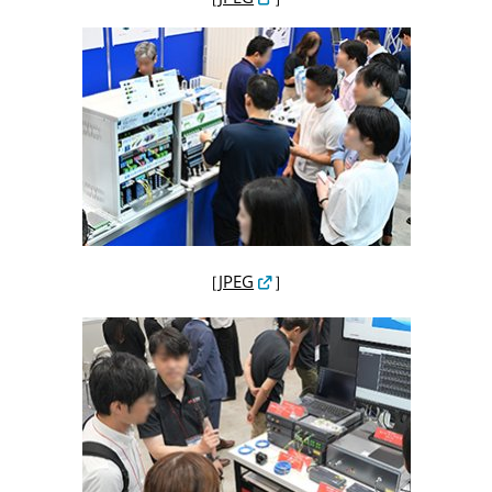
［
JPEG
］