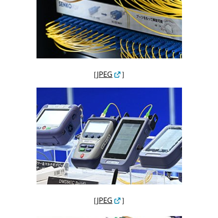
［
JPEG
］
［
JPEG
］