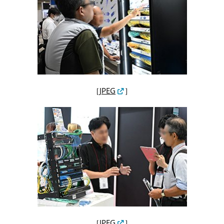
［
JPEG
］
［
JPEG
］