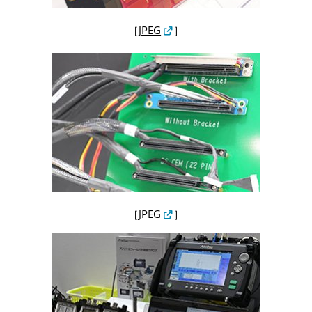
［
JPEG
］
［
JPEG
］