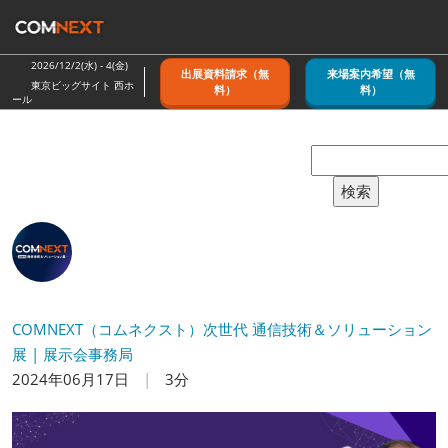
ス
キ
ッ
2026/12/2(水) - 4(金)
出展資料請求（無
来場案内希望（無
プ
東京ビッグサイト 西ホ
料）
料）
ール
し
て
進
む
検索
COMNEXT（コムネクスト）次世代 通信技術＆ソリューション
展 | 展示会事務局
2024年06月17日
3分