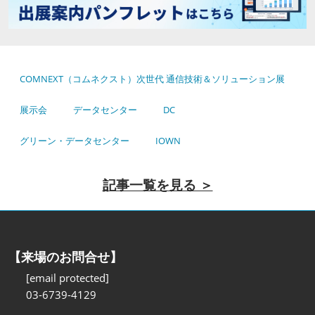
COMNEXT（コムネクスト）次世代 通信技術＆ソリューション展
展示会
データセンター
DC
グリーン・データセンター
IOWN
記事一覧を見る ＞
【来場のお問合せ】
[email protected]
03-6739-4129