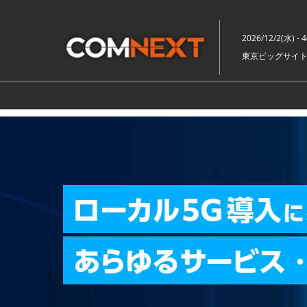
ス
キ
2026/12/2(水) - 
ッ
東京ビッグサイト
プ
し
て
進
む