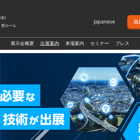
4(金)
Japanese
出
 西ホール
Japanese
English
展示会概要
出展案内
来場案内
セミナー
プレス
Korean (Naver
Blog)