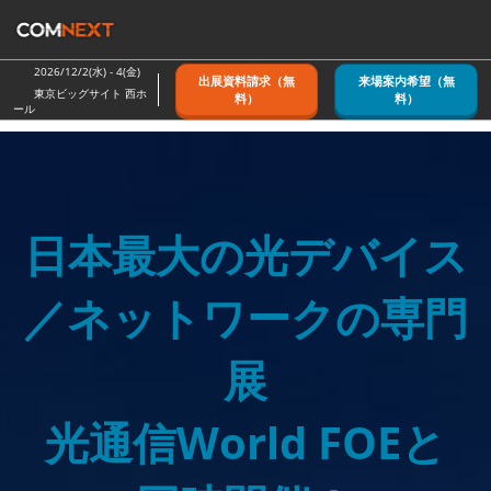
ス
キ
ッ
2026/12/2(水) - 4(金)
出展資料請求（無
来場案内希望（無
プ
東京ビッグサイト 西ホ
料）
料）
ール
し
て
進
む
日本最大の光デバイス
／ネットワークの専門
展
光通信World FOEと