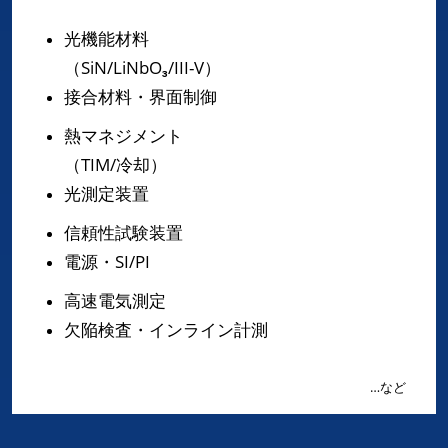
光機能材料
（SiN/LiNbO₃/III-V）
接合材料・界面制御
熱マネジメント
（TIM/冷却）
光測定装置
信頼性試験装置
電源・SI/PI
高速電気測定
欠陥検査・インライン計測
…など