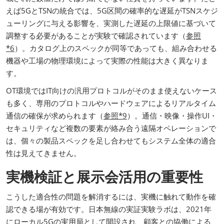
えば5GとTSNの統合では、5G区間の確率的な遅延がTSNスケジ
ューリングに与える影響を、実測した遅延の上限値に基づいて
調整する必要があることが実験で確認されています（
参照
*6
）。カタログ上のスペックが同等であっても、組み合わせる
機器や工場の物理環境によって実際の性能は大きく異なりま
す。
OT環境ではIT向けの汎用プロトコルがそのまま使えないケース
も多く、専用のプロトコルやハードウェアによるリアルタイム
通信の確保が求められます（
参照*9
）。通信・映像・操作UI・
セキュリティなど複数の要素が絡み合う遠隔オペレーションで
は、個々の製品スペックを足し合わせてもシステム全体の適合
性は見えてきません。
実機検証と展示会活用の重要性
こうした適合性の問題を解消するには、実機に触れて動作を確
認できる場が有効です。日本無線の実証実験ラボは、2021年
にローカル5Gの実用局として開設され、顧客との協働による