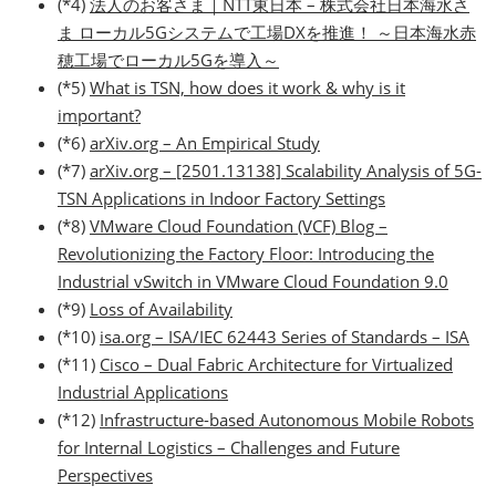
(*4)
法人のお客さま｜NTT東日本 – 株式会社日本海水さ
ま ローカル5Gシステムで工場DXを推進！ ～日本海水赤
穂工場でローカル5Gを導入～
(*5)
What is TSN, how does it work & why is it
important?
(*6)
arXiv.org – An Empirical Study
(*7)
arXiv.org – [2501.13138] Scalability Analysis of 5G-
TSN Applications in Indoor Factory Settings
(*8)
VMware Cloud Foundation (VCF) Blog –
Revolutionizing the Factory Floor: Introducing the
Industrial vSwitch in VMware Cloud Foundation 9.0
(*9)
Loss of Availability
(*10)
isa.org – ISA/IEC 62443 Series of Standards – ISA
(*11)
Cisco – Dual Fabric Architecture for Virtualized
Industrial Applications
(*12)
Infrastructure-based Autonomous Mobile Robots
for Internal Logistics – Challenges and Future
Perspectives