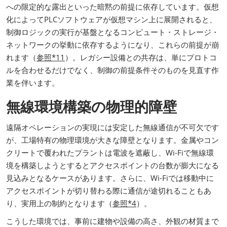
への限定的な露出といった暗黙の前提に依存しています。仮想
化によってPLCソフトウェアが仮想マシン上に展開されると、
制御ロジックの実行が基盤となるコンピュート・ストレージ・
ネットワークの挙動に依存するようになり、これらの前提が崩
れます（
参照*11
）。レガシー設備との共存は、単にプロトコ
ルを合わせるだけでなく、制御の前提条件そのものを見直す作
業を伴います。
無線環境構築の物理的障壁
遠隔オペレーションの実現には安定した無線通信が不可欠です
が、工場特有の物理環境が大きな障壁となります。金属やコン
クリートで覆われたプラントは電波を遮蔽し、Wi-Fiで無線環
境を構築しようとするとアクセスポイントの台数が膨大になる
見込みとなるケースがあります。さらに、Wi-Fiでは移動中に
アクセスポイントが切り替わる際に通信が途切れることもあ
り、実用上の制約となります（
参照*4
）。
こうした環境では、事前に建物や設備の高さ、外観の材質まで