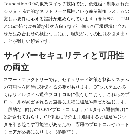
Foundation 9.0の仮想スイッチ技術では、低遅延・制限された
ジッタ・確定的なネットワーク属性という産業制御システムの
厳しい要件に応える設計が進められています（
参照*8
）。TSN
と5Gの統合は有望な技術方向ですが、個々の工場環境に合わ
せた組み合わせの検証なしには、理想どおりの性能を引き出す
ことが難しい領域です。
サイバーセキュリティと可用性
の両立
スマートファクトリーでは、セキュリティ対策と制御システム
の可用性を同時に確保する必要があります。OTシステムの多
くはリアルタイム通信プロトコルに依存しており、これらのプ
ロトコルが妨害されると重要な工程に遅延や障害が生じます。
一般的なIT向けのTCP/IPプロトコルはリアルタイム通信向けに
設計されておらず、OT環境にそのまま適用すると遅延やジッ
タを引き起こす可能性があるため、専用のプロトコルやハード
ウェアが必要になります（
参照*9
）。