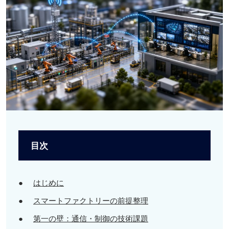
目次
●
はじめに
●
スマートファクトリーの前提整理
●
第一の壁：通信・制御の技術課題