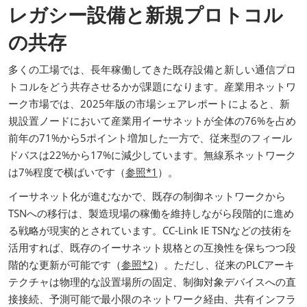
レガシー設備と新規プロトコル
の共存
多くの工場では、長年稼働してきた既存設備と新しい通信プロ
トコルをどう共存させるかが課題になります。産業用ネットワ
ーク市場では、2025年版の市場シェアレポートによると、新
規設置ノードにおいて産業用イーサネットが全体の76%を占め
前年の71%から5ポイント増加した一方で、従来型のフィール
ドバスは22%から17%に減少しています。無線系ネットワーク
は7%程度で横ばいです（
参照*1
）。
イーサネット化が進むなかで、既存の制御ネットワークから
TSNへの移行は、製造現場の稼働を維持しながら段階的に進め
る戦略が現実的とされています。CC-Link IE TSNなどの技術を
活用すれば、既存のイーサネット規格との互換性を保ちつつ段
階的な更新が可能です（
参照*2
）。ただし、従来のPLCアーキ
テクチャは物理的な設置場所の固定、制御対象デバイスへの直
接接続、予測可能で最小限のネットワーク経由、共有インフラ