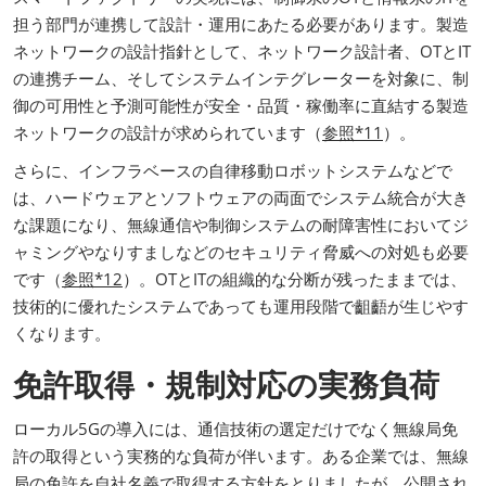
担う部門が連携して設計・運用にあたる必要があります。製造
ネットワークの設計指針として、ネットワーク設計者、OTとIT
の連携チーム、そしてシステムインテグレーターを対象に、制
御の可用性と予測可能性が安全・品質・稼働率に直結する製造
ネットワークの設計が求められています（
参照*11
）。
さらに、インフラベースの自律移動ロボットシステムなどで
は、ハードウェアとソフトウェアの両面でシステム統合が大き
な課題になり、無線通信や制御システムの耐障害性においてジ
ャミングやなりすましなどのセキュリティ脅威への対処も必要
です（
参照*12
）。OTとITの組織的な分断が残ったままでは、
技術的に優れたシステムであっても運用段階で齟齬が生じやす
くなります。
免許取得・規制対応の実務負荷
ローカル5Gの導入には、通信技術の選定だけでなく無線局免
許の取得という実務的な負荷が伴います。ある企業では、無線
局の免許を自社名義で取得する方針をとりましたが、公開され