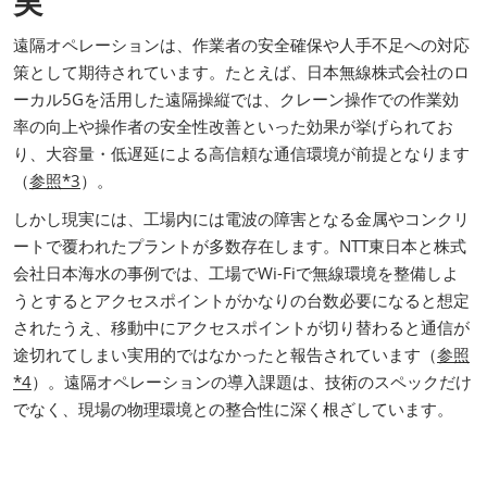
実
遠隔オペレーションは、作業者の安全確保や人手不足への対応
策として期待されています。たとえば、日本無線株式会社のロ
ーカル5Gを活用した遠隔操縦では、クレーン操作での作業効
率の向上や操作者の安全性改善といった効果が挙げられてお
り、大容量・低遅延による高信頼な通信環境が前提となります
（
参照*3
）。
しかし現実には、工場内には電波の障害となる金属やコンクリ
ートで覆われたプラントが多数存在します。NTT東日本と株式
会社日本海水の事例では、工場でWi-Fiで無線環境を整備しよ
うとするとアクセスポイントがかなりの台数必要になると想定
されたうえ、移動中にアクセスポイントが切り替わると通信が
途切れてしまい実用的ではなかったと報告されています（
参照
*4
）。遠隔オペレーションの導入課題は、技術のスペックだけ
でなく、現場の物理環境との整合性に深く根ざしています。