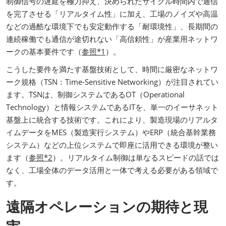
制御信号の遅延を極力抑え、決められたサイクル時間内で通信
を完了させる「リアルタイム性」に加え、工場のノイズや高温
などの過酷な環境下でも安定動作する「耐環境性」、長期間の
連続稼働でも通信が途切れない「高信頼性」が産業用ネットワ
ークの基本要件です（
参照*1
）。
こうした要件を満たす基盤技術として、時間に厳密なネットワ
ーク規格（TSN：Time-Sensitive Networking）が注目されてい
ます。TSNは、制御システムであるOT（Operational
Technology）と情報システムであるITを、単一のイーサネット
基盤上に統合する技術です。これにより、製造現場のリアルタ
イムデータをMES（製造実行システム）やERP（統合基幹業務
システム）などの上位システムで即座に活用できる環境が整い
ます（
参照*2
）。リアルタイム制御は単なるスピードの話では
なく、工場全体のデータ活用と一体で考える必要がある領域で
す。
遠隔オペレーションの期待と現