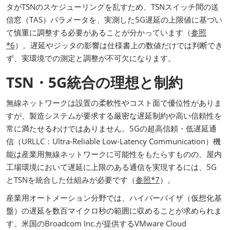
タがTSNのスケジューリングを乱すため、TSNスイッチ間の送
信窓（TAS）パラメータを、実測した5G遅延の上限値に基づい
て慎重に調整する必要があることが分かっています（
参照
*6
）。遅延やジッタの影響は仕様書上の数値だけでは判断でき
ず、実環境での測定と調整が不可欠になります。
TSN・5G統合の理想と制約
無線ネットワークは設置の柔軟性やコスト面で優位性がありま
すが、製造システムが要求する厳密な遅延制約や高い信頼性を
常に満たせるわけではありません。5Gの超高信頼・低遅延通
信（URLLC：Ultra-Reliable Low-Latency Communication）機
能は産業用無線ネットワークに可能性をもたらすものの、屋内
工場環境において遅延に上限のある通信を実現するには、5G
とTSNを統合した仕組みが必要です（
参照*7
）。
産業用オートメーション分野では、ハイパーバイザ（仮想化基
盤）の遅延を数百マイクロ秒の範囲に収めることが求められま
す。米国のBroadcom Inc.が提供するVMware Cloud