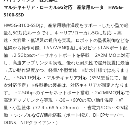
マルチキャリア・ローカル5G対応 産業用ルータ HW5G-
3100-SSD
HW5G-3100-SSDは、産業用動作温度をサポートした小型で軽
量な5G対応ルータです。キャリア/ローカル5Gに対応 →高
速・大容量・低遅延の通信を実現。ロボットの監視制御などを
遠隔から操作可能。LAN/WAN環境にギガビットLANポート配
備 →2.5Gbpsのイーサネットポートを搭載 2×2MIMOに対応
し、高速アップリンクを実現。優れた耐久性で屋外設置に最適
→広い動作温度かつ、軽量/小型筐体 ※防水仕様ではありませ
ん。・5G/LTE対応 ・マルチキャリア対応（SSM型番にて、順
次対応予定） ※各型番の製品は、対応キャリアが固定となりま
す。 ・2.5Gbpsのイーサネットポート搭載 ・2x2MIMO対応で
高速アップリンクを実現 ・-30～+60℃の広い動作温度 ・軽
量・小型筐体（77.4 x 68.5 x 26mm） ・省電力/DC5～32V駆
動 ・シンプルなGW機能搭載（ポート転送、DHCPサーバー、
DDNS、NTPクライアント）